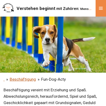
Zum
Verstehen beginnt
mit
Zuhören:
Mensch lernt
-
H
Hauptinhalt
springen
.
»
Beschäftigung
»
Fun-Dog-Acty
Beschäftigung vereint mit Erziehung und Spaß.
Abwechslungsreich, herausfordernd, Spiel und Spaß,
Geschicklichkeit gepaart mit Grundsignalen, Geduld